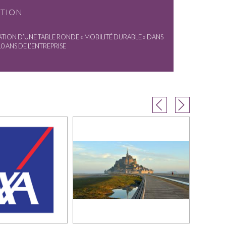
NTION
TION D’UNE TABLE RONDE « MOBILITÉ DURABLE » DANS
0 ANS DE L’ENTREPRISE