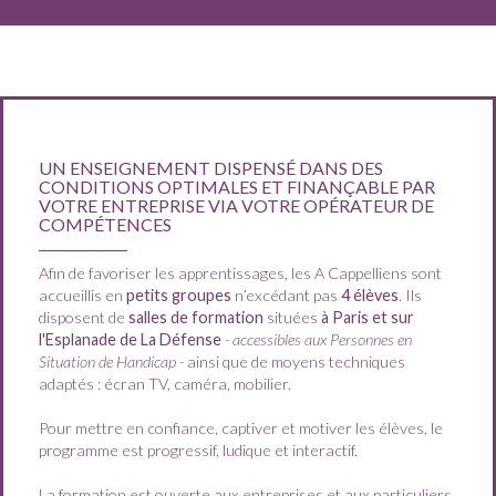
UN ENSEIGNEMENT DISPENSÉ DANS DES
CONDITIONS OPTIMALES ET FINANÇABLE PAR
VOTRE ENTREPRISE VIA VOTRE OPÉRATEUR DE
COMPÉTENCES
Afin de favoriser les apprentissages, les A Cappelliens sont
accueillis en
petits groupes
n’excédant pas
4 élèves
. Ils
disposent de
salles de formation
situées
à Paris
et sur
l'Esplanade de La Défense
- accessibles aux Personnes en
Situation de Handicap -
ainsi que de moyens techniques
adaptés : écran TV, caméra, mobilier.
Pour mettre en confiance, captiver et motiver les élèves, le
programme est progressif, ludique et interactif.
La formation est ouverte aux entreprises et aux particuliers